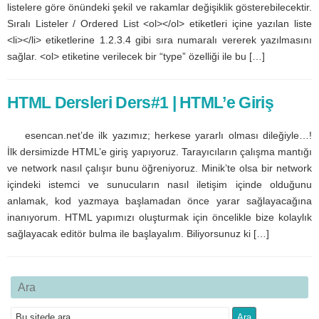
listelere göre önündeki şekil ve rakamlar değişiklik gösterebilecektir.
Sıralı Listeler / Ordered List <ol></ol> etiketleri içine yazılan liste
<li></li> etiketlerine 1.2.3.4 gibi sıra numaralı vererek yazılmasını
sağlar. <ol> etiketine verilecek bir “type” özelliği ile bu […]
HTML Dersleri Ders#1 | HTML’e Giriş
esencan.net’de ilk yazımız; herkese yararlı olması dileğiyle…!
İlk dersimizde HTML’e giriş yapıyoruz. Tarayıcıların çalışma mantığı
ve network nasıl çalışır bunu öğreniyoruz. Minik’te olsa bir network
içindeki istemci ve sunucuların nasıl iletişim içinde olduğunu
anlamak, kod yazmaya başlamadan önce yarar sağlayacağına
inanıyorum. HTML yapımızı oluşturmak için öncelikle bize kolaylık
sağlayacak editör bulma ile başlayalım. Biliyorsunuz ki […]
Ara