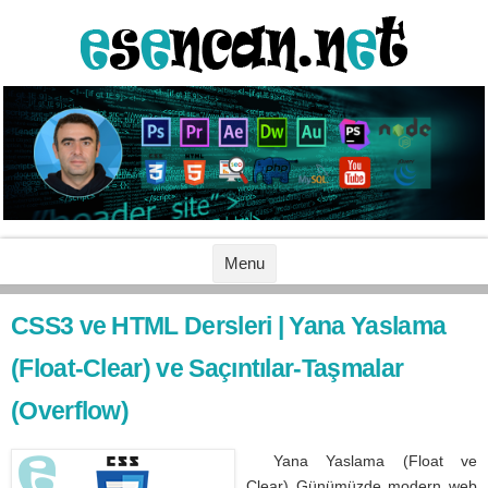
İçeriğe geç
Menu
CSS3 ve HTML Dersleri | Yana Yaslama
(Float-Clear) ve Saçıntılar-Taşmalar
(Overflow)
Yana Yaslama (Float ve
Clear) Günümüzde modern web