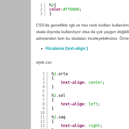
1
h
2
{
2
color
:
#ff0000
;
3
}
CSS’de genellikle rgb ve hex renk kodları kullanıl
skala dışında kullanılıyor olsa da çok yaygın değildi
adresinden tüm bu skalaları inceleyebilirsiniz. Örne
Hizalama (text-align:)
style.css
1
h
2
.orta
2
{
3
text-align
: 
center
;
4
}
5
6
h
2
.sol
7
{
8
text-align
: 
left
;
9
}
10
11
h
2
.sag
12
{
13
text-align
: 
right
;