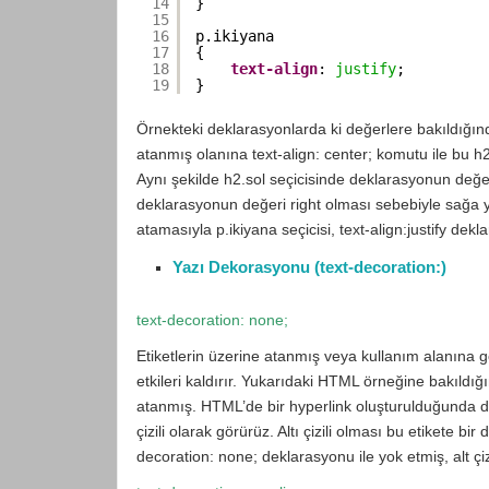
14
}
15
16
p.ikiyana
17
{
18
text-align
: 
justify
;
19
}
Örnekteki deklarasyonlarda ki değerlere bakıldığında 
atanmış olanına text-align: center; komutu ile bu h2
Aynı şekilde h2.sol seçicisinde deklarasyonun değe
deklarasyonun değeri right olması sebebiyle sağa yas
atamasıyla p.ikiyana seçicisi, text-align:justify dek
Yazı Dekorasyonu (text-decoration:)
text-decoration: none;
Etiketlerin üzerine atanmış veya kullanım alanına gö
etkileri kaldırır. Yukarıdaki HTML örneğine bakıldığ
atanmış. HTML’de bir hyperlink oluşturulduğunda def
çizili olarak görürüz. Altı çizili olması bu etikete 
decoration: none; deklarasyonu ile yok etmiş, alt çiz