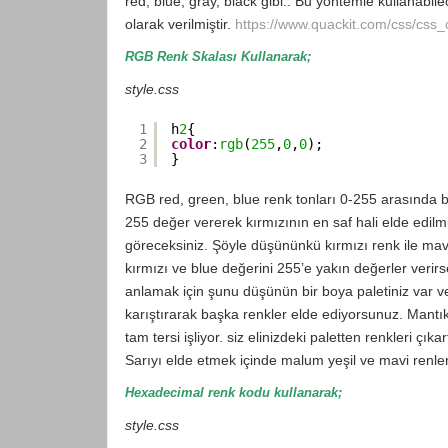
red, blue, gray, black gibi.. Bu yöntemle kullanabilec
olarak verilmiştir.
https://www.quackit.com/css/css
RGB Renk Skalası Kullanarak;
style.css
1
h
2
{
2
color
:
rgb
(
255
,
0
,
0
);
3
}
RGB red, green, blue renk tonları 0-255 arasında b
255 değer vererek kırmızının en saf hali elde edilmi
göreceksiniz. Şöyle düşününkü kırmızı renk ile mavi 
kırmızı ve blue değerini 255’e yakın değerler ver
anlamak için şunu düşünün bir boya paletiniz var ve 
karıştırarak başka renkler elde ediyorsunuz. Mantık
tam tersi işliyor. siz elinizdeki paletten renkleri çık
Sarıyı elde etmek içinde malum yeşil ve mavi renlerin
Hexadecimal renk kodu kullanarak;
style.css