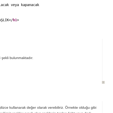
lacak veya kapanacak
AŞLIK</
h1
>
3 şekli bulunmaktadır.
?
ilizce kullanarak değer olarak verebiliriz. Örnekte olduğu gibi