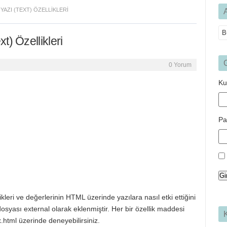
YAZI (TEXT) ÖZELLIKLERI
t) Özellikleri
G
0 Yorum
Ku
Pa
Gi
kleri ve değerlerinin HTML üzerinde yazılara nasıl etki ettiğini
syası external olarak eklenmiştir. Her bir özellik maddesi
K
x.html üzerinde deneyebilirsiniz.