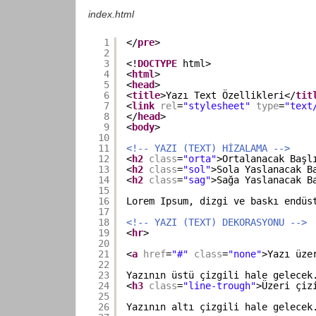
index.html
1
</
pre
>
2
3
<!
DOCTYPE
html>
4
<
html
>
5
<
head
>
6
<
title
>Yazı Text Özellikleri</
tit
7
<
link
rel
=
"stylesheet"
type
=
"text
8
</
head
>
9
<
body
>
10
11
<!-- YAZI (TEXT) HİZALAMA -->
12
<
h2
class
=
"orta"
>Ortalanacak Başl
13
<
h2
class
=
"sol"
>Sola Yaslanacak B
14
<
h2
class
=
"sag"
>Sağa Yaslanacak B
15
16
Lorem Ipsum, dizgi ve baskı endüs
17
18
<!-- YAZI (TEXT) DEKORASYONU -->
19
<
hr
>
20
21
<
a
href
=
"#"
class
=
"none"
>Yazı üze
22
23
Yazının üstü çizgili hale gelecek
24
<
h3
class
=
"line-trough"
>Üzeri çiz
25
26
Yazının altı çizgili hale gelecek