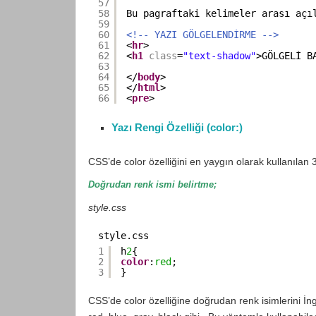
57
58
Bu pagraftaki kelimeler arası açı
59
60
<!-- YAZI GÖLGELENDİRME -->
61
<
hr
>
62
<
h1
class
=
"text-shadow"
>GÖLGELİ B
63
64
</
body
>
65
</
html
>
66
<
pre
>
Yazı Rengi Özelliği (color:)
CSS’de color özelliğini en yaygın olarak kullanılan 
Doğrudan renk ismi belirtme;
style.css
style.css
1
h
2
{
2
color
:
red
;
3
}
CSS’de color özelliğine doğrudan renk isimlerini İng