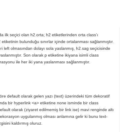
ilk seçici olan h2.orta; h2 etiketlerinden orta class’ı
 etiketinin bulunduğu sınırlar içinde ortalanması sağlanmıştır.
ri left olmasından dolayı sola yaslanmış, h2.sag seçicisinde
lanmıştır. Son olarak p etiketine ikiyana isimli class
larasyonu ile her iki yana yaslanması sağlanmıştır.
re default olarak gelen yazı (text) üzerindeki tüm dekoratif
ında bir hyperlink <a> etiketine none isminde bir class
ault olarak (ziyaret edilmemiş bir link ise) mavi renginde altı
bir dekorasyon uygulanmış olması anlamına gelir ki bunu text-
gisini kaldırmış oluruz.