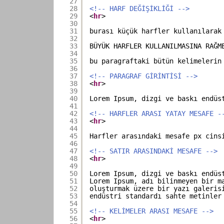
27
28
<!-- HARF DEĞİŞİKLİĞİ -->
29
<
hr
>
30
31
burası küçük harfler kullanılarak
32
33
BÜYÜK HARFLER KULLANILMASINA RAĞM
34
35
bu paragraftaki bütün kelimelerin
36
37
<!-- PARAGRAF GİRİNTİSİ -->
38
<
hr
>
39
40
Lorem Ipsum, dizgi ve baskı endüs
41
42
<!-- HARFLER ARASI YATAY MESAFE -
43
<
hr
>
44
45
Harfler arasındaki mesafe px cins
46
47
<!-- SATIR ARASINDAKİ MESAFE -->
48
<
hr
>
49
50
Lorem Ipsum, dizgi ve baskı endüs
51
Lorem Ipsum, adı bilinmeyen bir m
52
oluşturmak üzere bir yazı galeris
53
endüstri standardı sahte metinler
54
55
<!-- KELİMELER ARASI MESAFE -->
56
<
hr
>