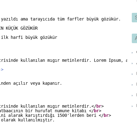
 yazıldı ama tarayıcıda tüm farfler büyük gözükür.
EN KÜÇÜK GÖZÜKÜR
 ilk harfi büyük gözükür
A
trisinde kullanılan mıgır metinlerdir. Lorem Ipsum, adı 
->
inden açılır veya kapanır.
trisinde kullanılan mıgır metinlerdir.</
br
>
atbaacının bir hurufat numune kitabı </
br
>
ini alarak karıştırdığı 1500'lerden beri </
br
>
 olarak kullanılmıştır.