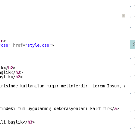
?
le
>
/css"
href
=
"style.css"
>
ık</
h2
>
aşlık</
h2
>
aşlık</
h2
>
trisinde kullanılan mıgır metinlerdir. Lorem Ipsum, adı 
rindeki tüm uygulanmış dekorasyonları kaldırır</
a
>
.
ili başlık</
h3
>
.