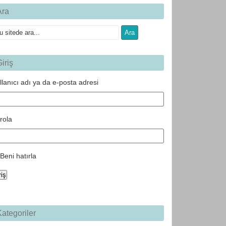
Ara
iriş
llanıcı adı ya da e-posta adresi
rola
Beni hatırla
riş
ategoriler