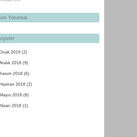
24 Aralık 2018
Son Yorumlar
rşivler
Ocak 2019
(2)
bilinmeyen bir matbaacının bir hurufat numune kitabı olu
Aralık 2018
(9)
Kasım 2018
(6)
Haziran 2018
(2)
Mayıs 2018
(8)
Nisan 2018
(1)