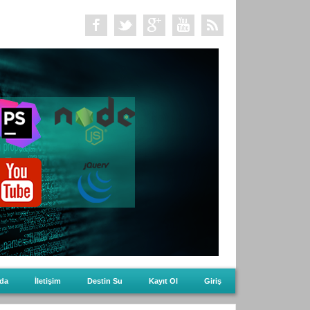
da
İletişim
Destin Su
Kayıt Ol
Giriş