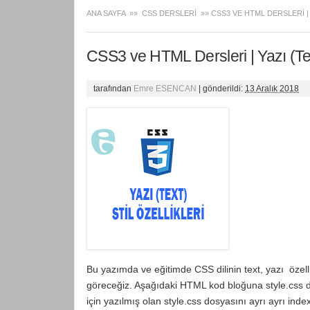
ANA SAYFA
»»
CSS DERSLERI
»» CSS3 VE HTML DERSLERI | 
CSS3 ve HTML Dersleri | Yazı (Tex
tarafından
Emre ESENCAN
|
gönderildi:
13 Aralık 2018
Bu yazımda ve eğitimde CSS dilinin text, yazı özelli
göreceğiz. Aşağıdaki HTML kod bloğuna style.css do
için yazılmış olan style.css dosyasını ayrı ayrı inde