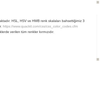
?
maktadır. HSL, HSV ve HWB renk skalaları bahsettiğimiz 3
r.
https://www.quackit.com/css/css_color_codes.cfm
klerde verilen tüm renkler kırmızıdır.
?