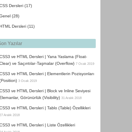
CSS Dersleri
(17)
Genel
(28)
HTML Dersleri
(11)
Son Yazılar
CSS3 ve HTML Dersleri | Yana Yaslama (Float-
Clear) ve Saçıntılar-Taşmalar (Overflow)
7 Ocak 2019
CSS3 ve HTML Dersleri | Elementlerin Pozisyonları
(Position)
3 Ocak 2019
bilinmeyen bir matbaacının bir hurufat numune kitabı olu
CSS3 ve HTML Dersleri | Block ve Inline Seviyesi
Elemanlar, Görünürlük (Visibility)
31 Aralık 2018
CSS3 ve HTML Dersleri | Tablo (Table) Özellikleri
27 Aralık 2018
CSS3 ve HTML Dersleri | Liste Özellikleri