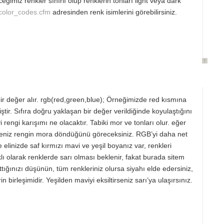
eğimiz renkler sınırlı olup renklerin tonları light veya dark
_color_codes.cfm
adresinden renk isimlerini görebilirsiniz.
?
ir değer alır. rgb(red,green,blue); Örneğimizde red kısmına
ştir. Sıfıra doğru yaklaşan bir değer verildiğinde koyulaştığını
rengi karışımı ne olacaktır. Tabiki mor ve tonları olur. eğer
irseniz rengin mora döndüğünü göreceksiniz. RGB’yi daha net
elinizde saf kırmızı mavi ve yeşil boyanız var, renkleri
lı olarak renklerde sarı olması beklenir, fakat burada sitem
arttığınızı düşünün, tüm renkleriniz olursa siyahı elde edersiniz,
 birleşimidir. Yeşilden maviyi eksiltirseniz sarı’ya ulaşırsınız.