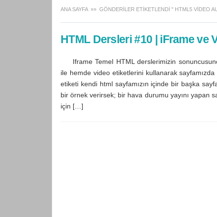
ANA SAYFA
»» GÖNDERILER ETIKETLENDI " HTML5 VIDEO A
HTML Dersleri #10 | iFrame ve V
Iframe Temel HTML derslerimizin sonuncusunda
ile hemde video etiketlerini kullanarak sayfamızda
etiketi kendi html sayfamızın içinde bir başka sayfan
bir örnek verirsek; bir hava durumu yayını yapan s
için […]