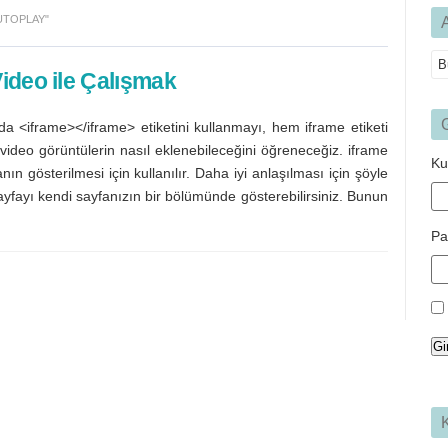
UTOPLAY"
ideo ile Çalışmak
G
 <iframe></iframe> etiketini kullanmayı, hem iframe etiketi
 video görüntülerin nasıl eklenebileceğini öğreneceğiz. iframe
Ku
ın gösterilmesi için kullanılır. Daha iyi anlaşılması için şöyle
ayfayı kendi sayfanızın bir bölümünde gösterebilirsiniz. Bunun
Pa
Gi
K