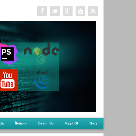
da
İletişim
Destin Su
Kayıt Ol
Giriş