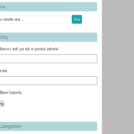
Ara
iriş
llanıcı adı ya da e-posta adresi
rola
Beni hatırla
riş
ategoriler